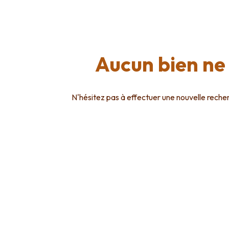
alerte
agences
e-mail
imagimmo
contact
rejoindre
Aucun bien ne 
imagimmo
N'hésitez pas à effectuer une nouvelle recherc