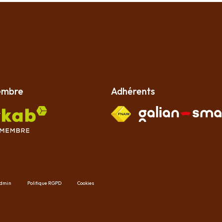
embre
Adhérents
dmin
Politique RGPD
Cookies