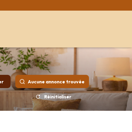
er
Aucune annonce trouvée
Réinitialiser