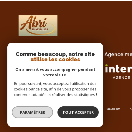
Agence m
Comme beaucoup, notre site
Abri Immobilier
utilise les cookies
04 67 85 14 17
On aimerait vous accompagner pendant
fabregues@abriimmobilier.com
votre visite.
22 avenue pasteur
En poursuivant, vous acceptez l'utilisation des
34690 Fabrègues
cookies par ce site, afin de vous proposer des
contenus adaptés et réaliser des statistiques !
Nos honoraires
Nos partenaires
Mentions légales
Plan du site
A
PARAMÉTRER
TOUT ACCEPTER
© 2026 | Tous droits réservés