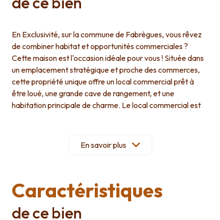
de ce bien
En Exclusivité, sur la commune de Fabrègues, vous rêvez
de combiner habitat et opportunités commerciales ?
Cette maison est l'occasion idéale pour vous ! Située dans
un emplacement stratégique et proche des commerces,
cette propriété unique offre un local commercial prêt à
être loué, une grande cave de rangement, et une
habitation principale de charme. Le local commercial est
entièrement équipé pour acceuillir votre future activité ou
générer des revenus locatifs immédiats. Avec son
emplacement privilégié, il attire une clientèle variée et
En savoir plus
bénéficie d'une excellente visibilité. La maison principale,
lumineuse et spacieuse, vous offre tout le confort
moderne. Elle comprends trois chambres, parfait pour
Caractéristiques
accueillir votre famille. La cuisine équipée, fonctionnelle et
contemporaine, deviendra le coeur de vos moments
de ce bien
conviviaux. La mezzanine apporte une touche