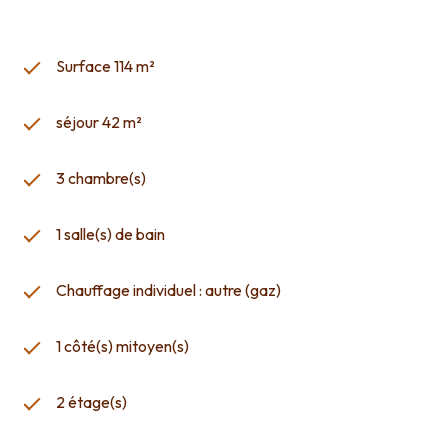
supplémentaire d'élégance et peut servir de bureau ou de
coin lecture ... L'extérieur n'est pas en reste avec une cour,
ainsi qu'une superbe terrasse où vous pourrez profiter des
Surface 114 m²
journées ensoleillées, organiser des barbecues ou
simplement vous détendre. La grande cave de rangement,
séjour 42 m²
quant à elle, offre un espace supplémentaire pour stocker
vos affaires en toute sécurité. Ne manquez pas cette
opportunité exceptionnelle de vivre et travailler dans un
3 chambre(s)
environnement idéal . Contactez nous dès aujourd'hui pour
organiser une visite et découvrir le charme et le potentiel
1 salle(s) de bain
de cette maison polyvalente . Honoraires TTC charge
vendeur Les informations sur les risques auxquels ce bien
Chauffage individuel : autre (gaz)
est exposé sont disponibles sur le site georisques.gouv.fr
1 côté(s) mitoyen(s)
2 étage(s)