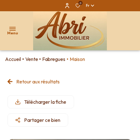
0
Fr
Menu
Accueil
Vente
Fabregues
Maison
accueil
biens à
Retour aux résultats
qui
maisons/villas
acheter
sommes-
appartements
notre
nous ?
Télécharger la fiche
agence
neuf
nos
Partager ce bien
le
services
exclusivités
groupement
les